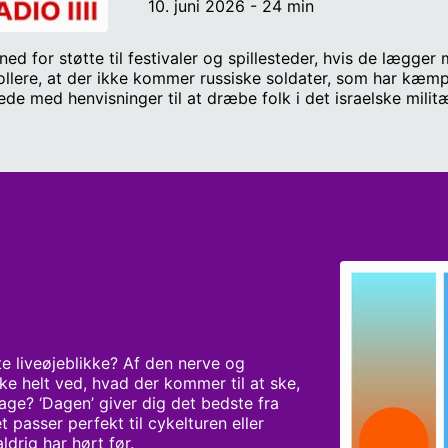
10. juni 2026 - 24 min
 ned for støtte til festivaler og spillesteder, hvis de lægger 
ere, at der ikke kommer russiske soldater, som har kæmpet
llede med henvisninger til at dræbe folk i det israelske mil
te liveøjeblikke? Af den nerve og 
ke helt ved, hvad der kommer til at ske, 
dage? ‘Dagen’ giver dig det bedste fra 
t passer perfekt til cykelturen eller 
rig har hørt før.