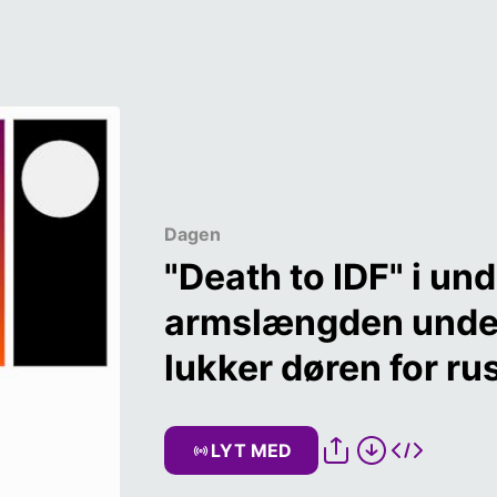
Dagen
"Death to IDF" i un
armslængden under
lukker døren for ru
LYT MED