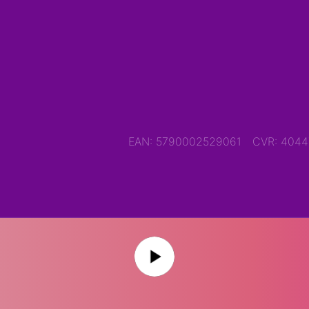
EAN: 5790002529061
CVR: 404