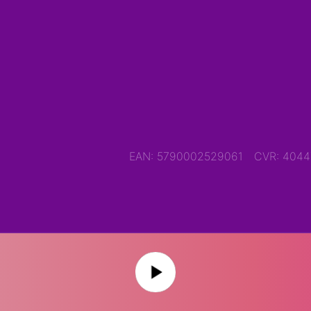
EAN: 5790002529061
CVR: 404