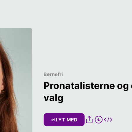
Børnefri
Pronatalisterne og
valg  
LYT MED