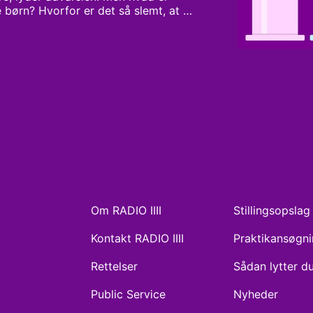
re børn? Hvorfor er det så slemt, at 
rigt ikke meget godt for klimaet, hvis 
i’ forsøger Amalie Langballe at finde 
, hvad der er på spil biologisk, 
konomisk i samtalen om et liv uden børn.
Om RADIO IIII
Stillingsopslag
Kontakt RADIO IIII
Praktikansøgn
Rettelser
Sådan lytter d
Public Service
Nyheder