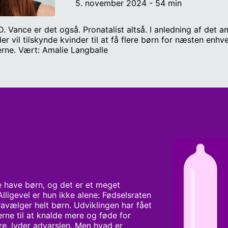
5. november 2024 - 54 min
D. Vance er det også. Pronatalist altså. I anledning af det 
r vil tilskynde kvinder til at få flere børn for næsten enhve
rne. Vært: Amalie Langballe
e have børn, og det er et meget 
Alligevel er hun ikke alene: Fødselsraten 
fravælger helt børn. Udviklingen har fået 
erne til at knalde mere og føde for 
re, lyder advarslen. Men hvad er 