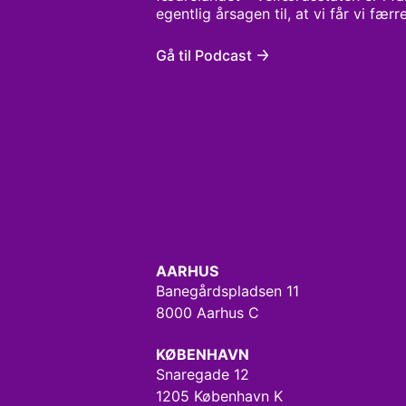
egentlig årsagen til, at vi får vi fær
babyerne udebliver? Og er det for øv
vi bliver færre mennesker? I ‘Børnefr
Gå til Podcast
svar på alt dette, når hun undersøger
kulturelt, sociologisk, politisk og ø
AARHUS
Banegårdspladsen 11
8000 Aarhus C
KØBENHAVN
Snaregade 12
1205 København K