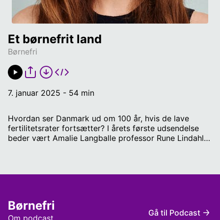
Et børnefrit land
Børnefri
7. januar 2025 - 54 min
Hvordan ser Danmark ud om 100 år, hvis de lave
fertilitetsrater fortsætter? I årets første udsendelse
beder vært Amalie Langballe professor Rune Lindahl-
Jacobsen kigge i krystalkuglen. Den viser blandt flere
ramper, færre legepladser og større rift om
vidensmassen.
Børnefri
Gå til Podcast
Om podcast