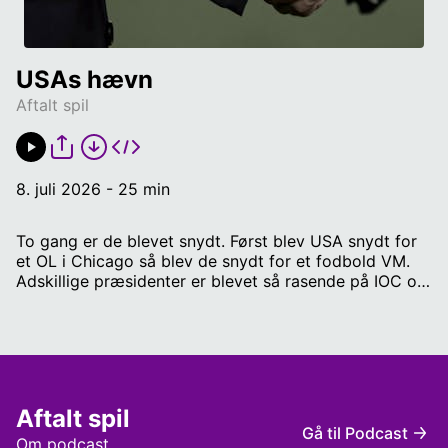
USAs hævn
Aftalt spil
8. juli 2026 - 25 min
To gang er de blevet snydt. Først blev USA snydt for
et OL i Chicago så blev de snydt for et fodbold VM.
Adskillige præsidenter er blevet så rasende på IOC og
FIFA, at amerikanerne pudser FBI på sportsverdenens
korrupte bureaukrater. Mange års efterforskning
resulterer i sportens største korruptionsskandale.
Stormen på Hotel Baur Au Lac i Zürich i Schweiz og
adskillige FIFA spidser der bliver knaldet, fængslet og
bandlyst fra nogensinde at have noget med sport at
Aftalt spil
gøre igen. Jan Jensen befandt sig lige i nærheden af
Gå til Podcast
hotellet i Zürich i 2015 og fortæller om, hvordan det
Om podcast