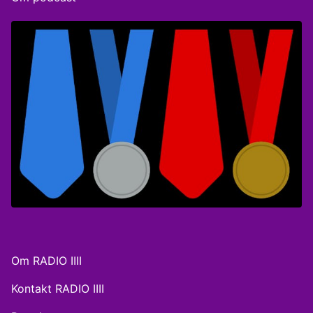
lykkedes FBI at fælde FIFAs spidser, og om hvordan
USA, pudsigt nok, efterfølgende sikrer sig både OL i
Los Angeles i 2028 og dette års VM slutrunde.
Om RADIO IIII
Kontakt RADIO IIII