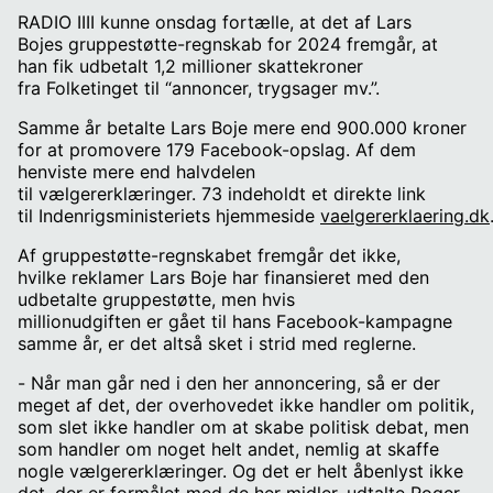
RADIO IIII kunne onsdag fortælle, at det af Lars
Bojes gruppestøtte-regnskab for 2024 fremgår, at
han fik udbetalt 1,2 millioner skattekroner
fra Folketinget til “annoncer, trygsager mv.”.
Samme år betalte Lars Boje mere end 900.000 kroner
for at promovere 179 Facebook-opslag. Af dem
henviste mere end halvdelen
til vælgererklæringer. 73 indeholdt et direkte link
til Indenrigsministeriets hjemmeside
vaelgererklaering.dk
Af gruppestøtte-regnskabet fremgår det ikke,
hvilke reklamer Lars Boje har finansieret med den
udbetalte gruppestøtte, men hvis
millionudgiften er gået til hans Facebook-kampagne
samme år, er det altså sket i strid med reglerne.
- Når man går ned i den her annoncering, så er der
meget af det, der overhovedet ikke handler om politik,
som slet ikke handler om at skabe politisk debat, men
som handler om noget helt andet, nemlig at skaffe
nogle vælgererklæringer. Og det er helt åbenlyst ikke