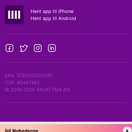
Hent app til iPhone
Hent app til Android
EAN: 5790002529061
CVR: 40447482
© 2019-2026 RADIO FM4 A/S
Nyhederne