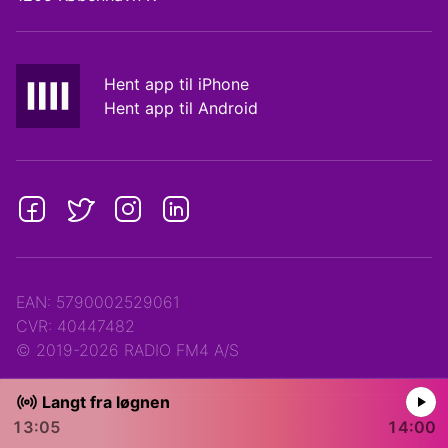
Hent app til iPhone
Hent app til Android
EAN: 5790002529061
CVR: 40447482
© 2019-2026 RADIO FM4 A/S
Langt fra løgnen
13:05
14:00