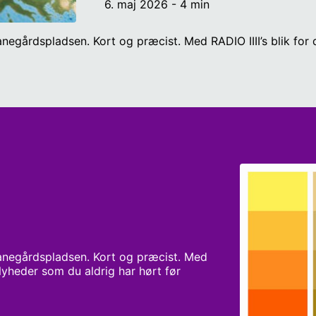
6. maj 2026 - 4 min
anegårdspladsen. Kort og præcist. Med RADIO IIII’s blik fo
Banegårdspladsen. Kort og præcist. Med 
 Nyheder som du aldrig har hørt før