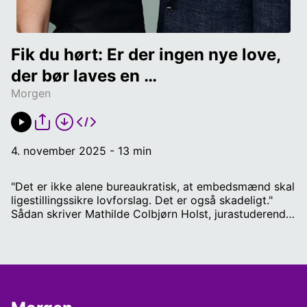
Fik du hørt: Er der ingen nye love, 
der bør laves en 
Morgen
ligestillingsvurdering af?
4. november 2025 - 13 min
"Det er ikke alene bureaukratisk, at embedsmænd skal
ligestillingssikre lovforslag. Det er også skadeligt."
Sådan skriver Mathilde Colbjørn Holst, jurastuderende
og næstformand for Liberal Alliances Ungdom i
København, i et debatindlæg i Jyllands-Posten. Det
skriver hun, fordi staten er forpligtet til at vurdere
eventuelle ligestillingsmæssige implikationer af
samtlige lovforslag, og det sidder der så nogle
mennesker, givetvis jurister og vurderer fra forslag til